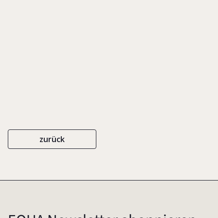
IN: RECHENBERG, WOLF-GEORG VON/ THIES, ANGELIKA/ WIECHERS,
HEIKO (HRSG.), HANDBUCH FAMILIENUNTERNEHMEN UND
UNTERNEHMERFAMILIE. GESTALTUNG IN ZIVIL-, GESELLSCHAFTS- UND
STEUERRECHT, S. 544-561
SCHÄFER POESCHEL
ISBN 978-3-7910-3417-1
2016
zurück