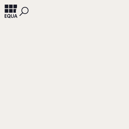
RECHENBERG, WOLF-GEORG VON
Umstrukturierungen
(von Familienunternehmen)