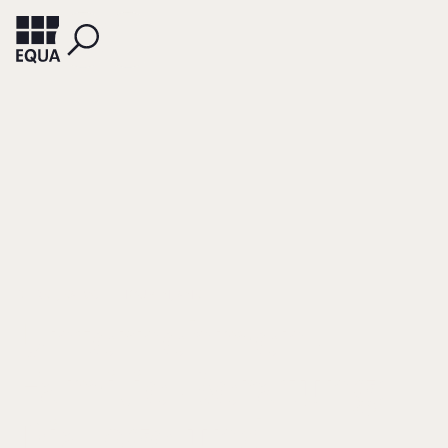
DIERKE, KAI W.
HOUBEN, ANKE
Unternehmen-
Familie-Beratung:
Dialoge und