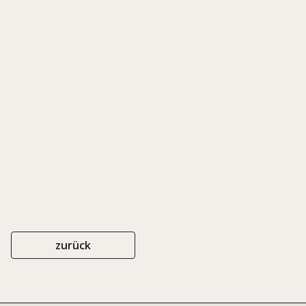
Expertise
IN: DEISSLER, KLAUS G. (HRSG.), FAMILIENUNTERNEHMEN BERATEN.
POSITIONEN UND PRAXISBEISPIELE, S. 59-75
TRANSCRIPT
ISBN 3-89942-395-X
2006
zurück