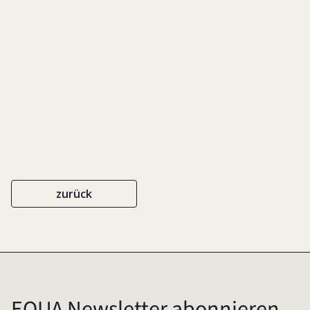
IN: SCHLECHT & PARTNER/ TAYLOR WESSING (HRSG.),
UNTERNEHMENSNACHFOLGE. HANDBUCH FÜR DIE PRAXIS, S. 95-105
ERICH SCHMIDT
ISBN 978-3-503-12089-5
2010
zurück
EQUA Newsletter abonnieren