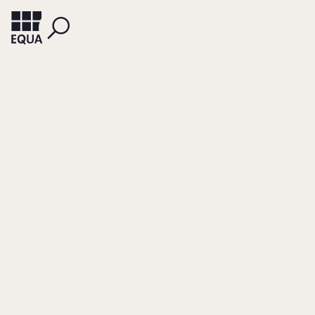
KORMANN, HERMUT
FELLHAUER, ERIC
Unternehmensbewe
von
Familienunternehm