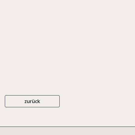
(II)
Was ist der Einfluss auf ein
Unternehmen wert?
zurück