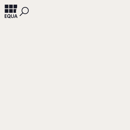
PÖLLATH, REINHARD
Unternehmensführu
(Corporate
Governance) und