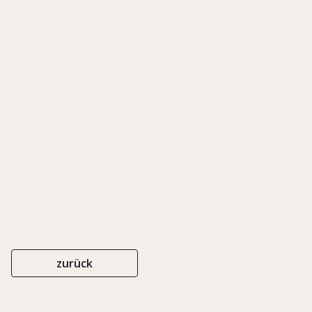
Besteuerung
IN: BIRK, DIETER (HRSG.), TRANSAKTIONEN, VERMÖGEN, PRO BONO.
FESTSCHRIFT ZUM 10JÄHRIGEN BESTEHEN VON P+P PÖLLATH +
PARTNERS, S. 3-27
C.H. BECK
ISBN 978-3-406-57040-7
2008
zurück