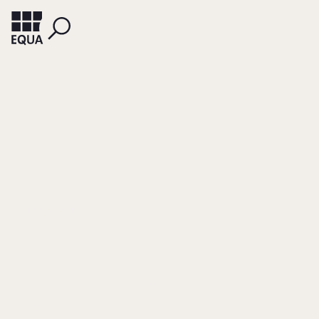
SCHUBERT, ANDREAS
Unternehmensmitb
in der SE & Co.
KGaA