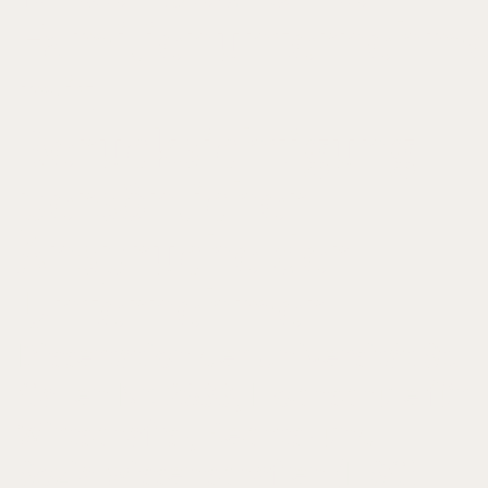
Familienunternehm
mit
Berücksichtigung
persönlicher
Ansprüche der
Unternehmer
Dissertation der Universität St.
Gallen Nr. 2699, Hochschule für
Wirtschafts-, Rechts- und
Sozialwissenschaften (HSG)