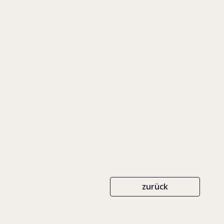
erfolg
Unternehmertum för
lösen
GABLER
ISBN 978-3-8349-0340-2
zurück