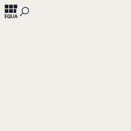
DEWITZ, ANTJE VON
FIEDLER, LISA
VAUDE
Unternehmertum neu
definiert: global, fair, grün und