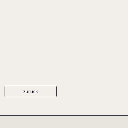
innovativ
IN: ALTENBURGER, REINHARD/ SCHMIDPETER, RENÉ (HRSG.), CSR UND
FAMILIENUNTERNEHMEN, S. 251-263
SPRINGERGABLER
ISBN 978-3-662-55617-7
2018
zurück