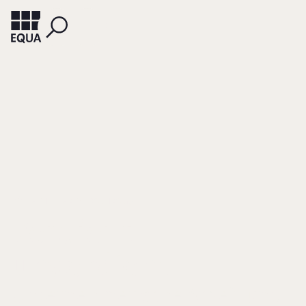
PÖLLATH + PARTNERS (HRSG.)
Verdient -
unverdient
Unternehmerische Arbeit und