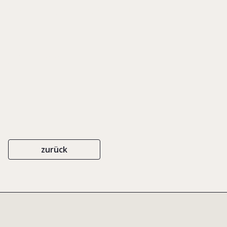
Vermögen. Recht und Steuern
DR. OTTO SCHMIDT
ISBN 978-3-504-06313-9
2008
zurück