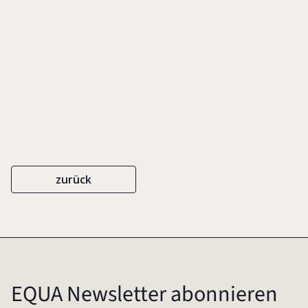
IN: DRUYEN, THOMAS (HRSG.), VERMÖGENSKULTUR.
VERANTWORTUNG IM 21. JAHRHUNDERT, S. 13-29
VS VERLAG
ISBN 978-3-531-17375-7
2011
zurück
EQUA Newsletter abonnieren