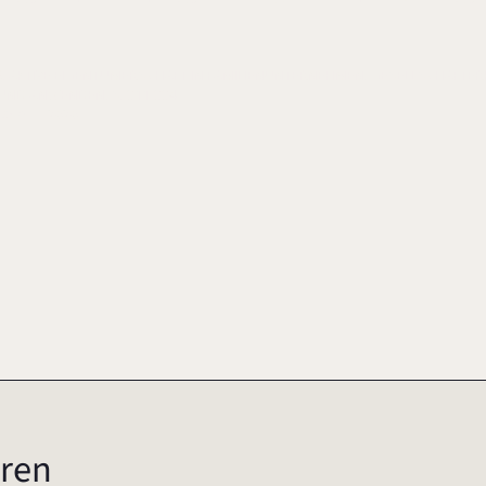
G.), AKTIVE EIGENTÜMERSCHAFT IN FAMILIENUNTERNEHMEN. GESELLSCHAFTE
ND ANWENDEN, S. 311-334
75-6
2020
ren