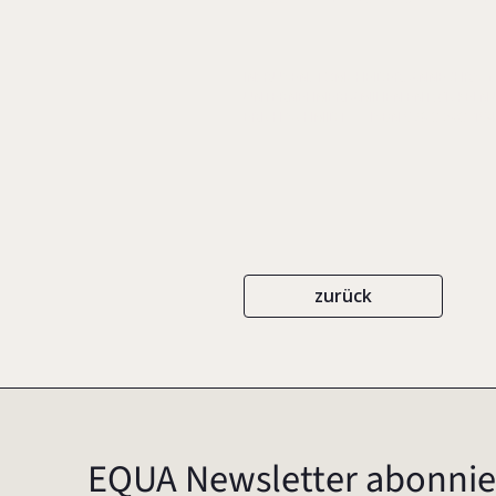
IN: RÜSEN, TOM/ HEIDER, ANNE (HRS
UNTERNEHMERFAMILIEN ENTWICKELN U
ERICH SCHMIDT
ISBN 978-3-503-194
zurück
EQUA Newsletter abonnie