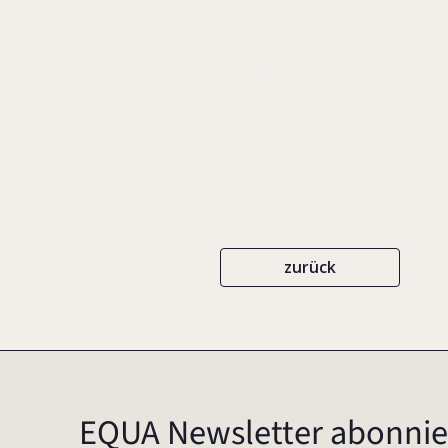
IN: SCHLIPPE, ARIST VON/ NISCHAK,
GENERATIONEN, S. 192-197
VANDENHOECK & RUPRECHT
ISBN 9
zurück
EQUA Newsletter abonnie