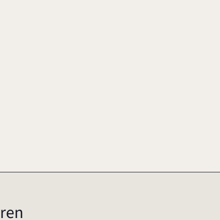
 ALMUTE/ EL HACHIMI, MOHAMMED (HRSG.), FAMILIENUNTERNEHMEN VERSTE
78-3-525-49135-5
2008
ren