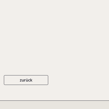
Finanzsystem
FINETHIKON JAHRBUCH FÜR FINANZ- UND ORGANISATIONSETHIK BAND
3
STEINBEIS-EDITION
ISBN 978-3-943356-88-5
2013
zurück