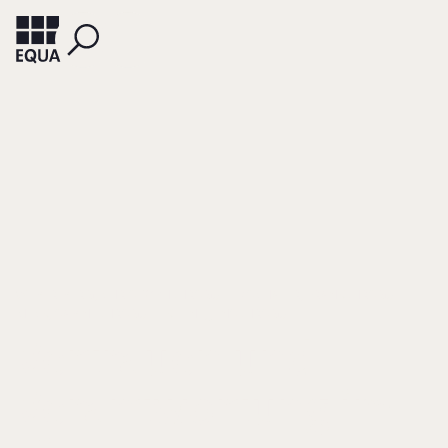
WEBER-BERG, CHRISTOPH (HRSG.)
ZSCHALER, FRANK (HRSG.)
MECK, SABINE (HRSG.)
KLEINE, JENS (HRSG.)
Vertrauen und
Verantwortung im