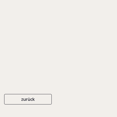
Die Übergabe in
Familienunternehmen der
Tourismusbranche
CARL AUER
ISBN 978-3-89670-945-5
2011
zurück