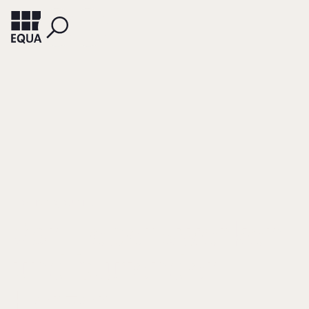
LERCHSTER, RUTH E.
Von Lebenswerken
und blutenden
Herzen