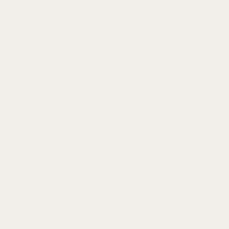
Familienunternehm
Im Spannungsfeld zwischen
der Erhaltung des
Familiencharakters und der
Vermeidung lästiger
Gesellschafter
IN: ERFFA, HUBERTUS VON U.A. (HGG.), STREIT UND
STREITVERMEIDUNG IN FAMILIENUNTERNEHMEN, S. 167-180
OTTOSCHMIDT
ISBN 978-3-504-06062-6
2021