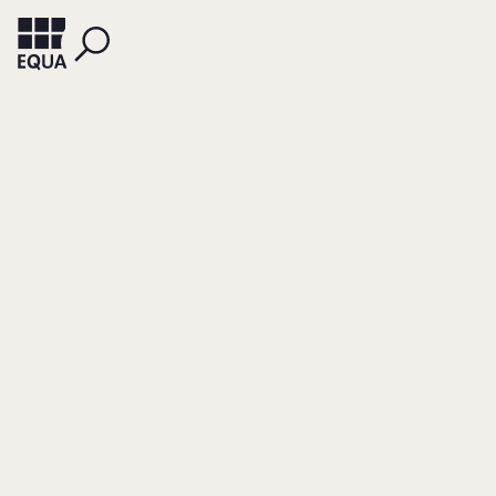
KOCH, RAPHAEL
Vorausschauende
Vertragsgestaltung
in