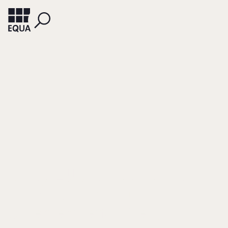
BILLAU, JAKOB
Wegzugsbesteuerun
(bei Mitgliedern aus
Unternehmerfamilien)