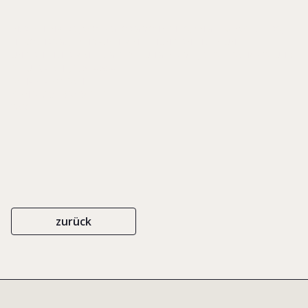
IN: RECHENBERG, WOLF-GEORG VON/ THIES, ANGELIKA/ WIECHERS,
HEIKO (HRSG.), HANDBUCH FAMILIENUNTERNEHMEN UND
UNTERNEHMERFAMILIE. GESTALTUNG IN ZIVIL-, GESELLSCHAFTS- UND
STEUERRECHT, S. 574-584
SCHÄFER POESCHEL
ISBN 978-3-7910-3417-1
2016
zurück