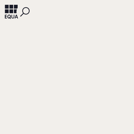
PREMAUER, NATALIE
Weiterbildung in
Allgemeinbildung
Eine Bedarfsermittlung bei