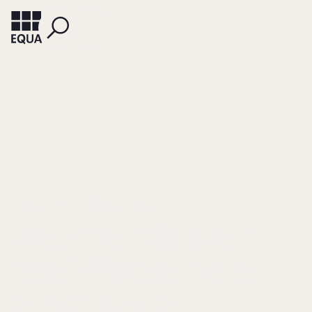
NEGELE, NINA
PRÜGL, REINHARD
Welche Faktoren
beeinflussen die
emotionale