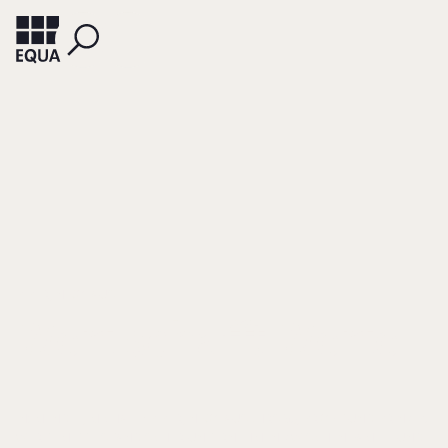
PIPER, NIKOLAUS
Wert schafft Werte
IN: MENDEL, MICHAEL/ PIPER, NIKOLAUS (HRSG.), PROFIT UND PRINZIP.
WERTE MITTELSTÄNDISCHER UNTERNEHMEN ZWISCHEN FAMILIE UND