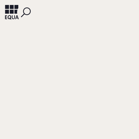
SCHWARTZ, HENDRIK
Who wants to live
for ever
The Quest for corporate