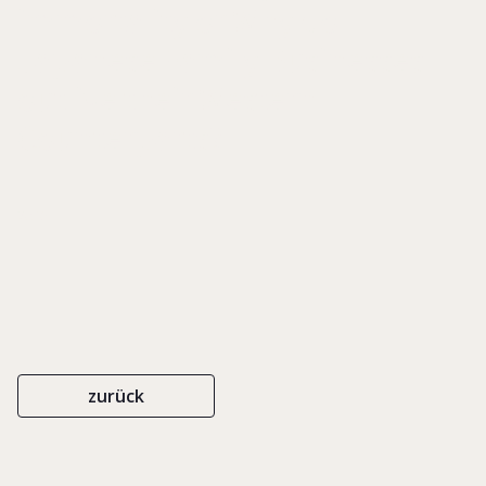
immortality or Why do
Japanese Family Businesses
outlive their Western
Counterparts?
2016
zurück