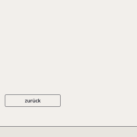
IN: RÜSEN, TOM A. (HRSG.), FAMILIENUNTERNEHMEN ERFOLGREICH
SANIEREN. DER EINFLUSS DES FAMILIENFAKTORS BEI
RESTRUKTURIERUNGEN, S. 408-435
ERICH SCHMIDT
ISBN 978-3-503-13009-2
2011
zurück