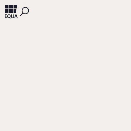
FRÖMBLING, HEINRICH H.
Wie Ihr Platz in der
4. Generation in
fremde Hände kam