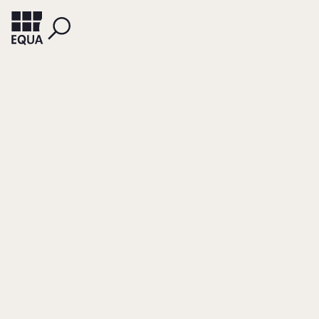
MICHLER, INGA
Wirtschaftswunder
2010
Deutschlands