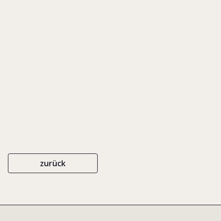
Familienunternehmer erobern
die Weltmärkte
CAMPUS
ISBN 978-3-593-39005-5
2009
zurück