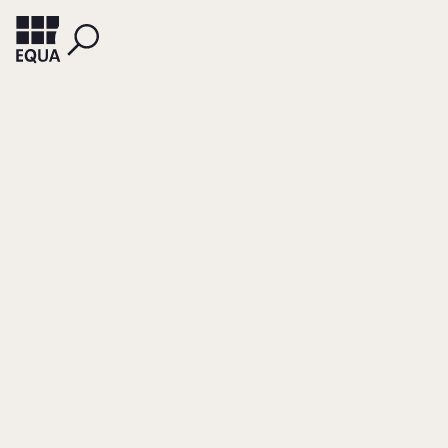
HÜLSBÖMER, ANDRÉ
Wissen, was
hinterm Berg ist
(Reinhold Würth)