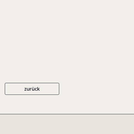
IN: STRICK, SABINE (HRSG.), DIE PSYCHE DES
[FAMILIENUNTERNEHMENS-]PATRIARCHEN, S. 95-99
FAZ
ISBN 978-3-89981-172-8
2008
zurück