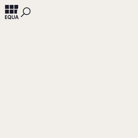
MARQUARD, CHRISTOPHER
Working-Capital-
Management in
Familienunternehm