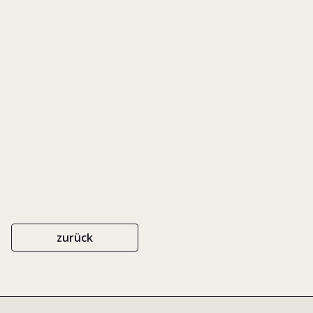
Familienunternehm
HEFT 29 DER SCHRIFTENREIHE DES KIRSTEN BAUS INSTITUTS FÜR
FAMILIENUNTERNEHMEN
EIGENVERLAG
2017
zurück