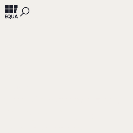
KISSLING, SONJA
Zur Konkurrenz von
Gleichheit und
Verdienst im