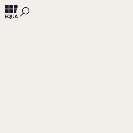
HUININK, JOHANNES
Zur
Positionsbestimmu
der empirischen