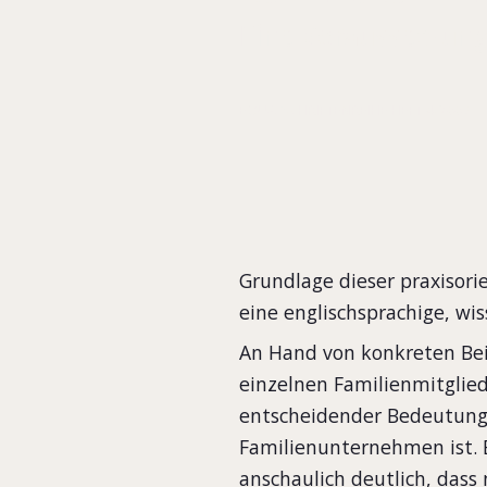
Eine Voraussetzun
EQUA-SCHRIFTENREIHE HEFT 4/2007
Grundlage dieser praxisori
eine englischsprachige, wi
An Hand von konkreten Bei
einzelnen Familienmitglie
entscheidender Bedeutung 
Familienunternehmen ist. 
anschaulich deutlich, dass