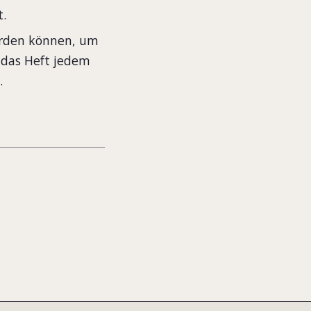
ft.
erden können, um
 das Heft jedem
.