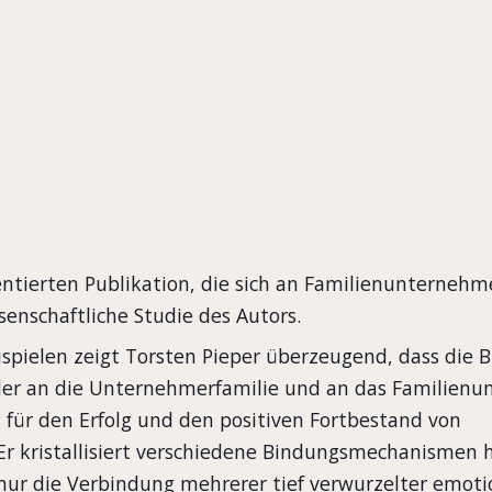
g zur Sicherung des Überlebens von F
UNTERNEHMERMEDIEN
ISBN 978-3-937960-08-1
2010
entierten Publikation, die sich an Familienunternehm
ssenschaftliche Studie des Autors.
spielen zeigt Torsten Pieper überzeugend, dass die 
der an die Unternehmerfamilie und an das Familien
für den Erfolg und den positiven Fortbestand von
Er kristallisiert verschiedene Bindungsmechanismen
 nur die Verbindung mehrerer tief verwurzelter emot