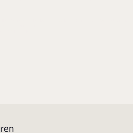
THIES, ANGELIKA/ WIECHERS, HEIKO (HRSG.), HANDBUCH FAMILIENUNTERN
S- UND STEUERRECHT, S. 584-599
10-3417-1
2016
ren