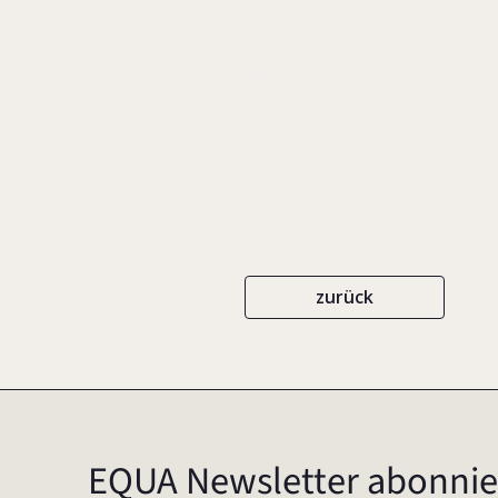
IN: RECHENBERG, WOLF-GEORG VON/ 
GESTALTUNG IN ZIVIL-, GESELLSCHAFT
SCHÄFER POESCHEL
ISBN 978-3-79
zurück
EQUA Newsletter abonnie