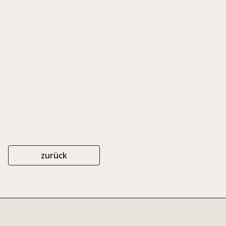
Porträt: Thomas Althoff
EIGENVERLAG
ISBN 3-9808036-7-8
2005
zurück