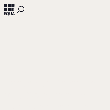
MISCHKE, ROLAND
Zwischen Sternen
und Stars innere
Harmonie finden