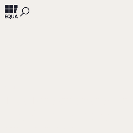
ALUMNI
Das Direktionsrecht
des Arbeitgebers
und familäre