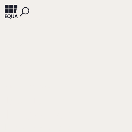
INHALTLICHE FÖRDERUNG
Disruptive
Innovation
Digitalisierung von