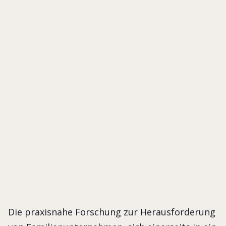
Nachhaltigkeitstran
und
wirtschaftlichem
Erfolg
MARLENE FRÖHLICH
UNTERNEHMENSFÜHRUNG
Die praxisnahe Forschung zur Herausforderung