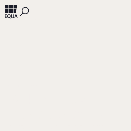
FORSCHUNGSPROJEKT
Walk the Talk:
Reliability of Non-
listed Family Firm’s