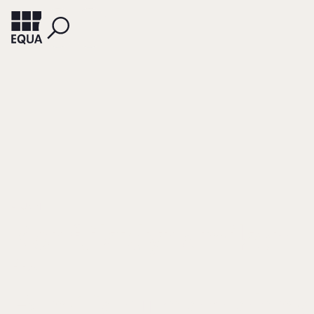
ALUMNI
Konfliktdynamiken
in
Familienunternehm