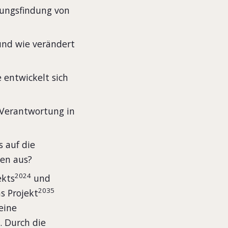
dungsfindung von
und wie verändert
 entwickelt sich
 Verantwortung in
s auf die
en aus?
2024
ekts
und
2035
s Projekt
eine
. Durch die