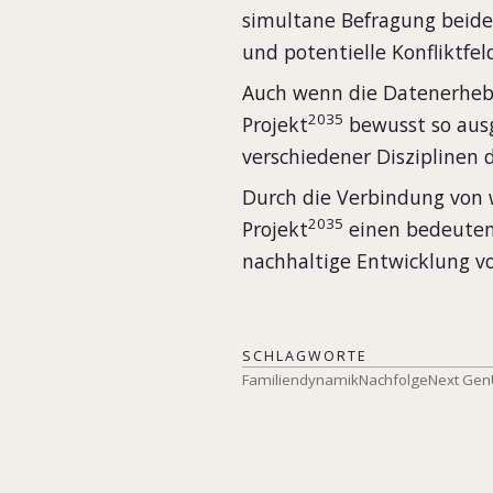
simultane Befragung beide
und potentielle Konfliktfel
Auch wenn die Datenerhebun
2035
Projekt
bewusst so ausg
verschiedener Disziplinen 
Durch die Verbindung von w
2035
Projekt
einen bedeutend
nachhaltige Entwicklung 
SCHLAGWORTE
Familiendynamik
Nachfolge
Next Gen