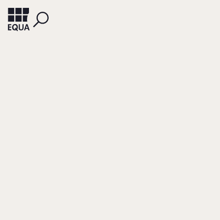
ALUMNI
Selbstverwaltung
in
Familienunternehm