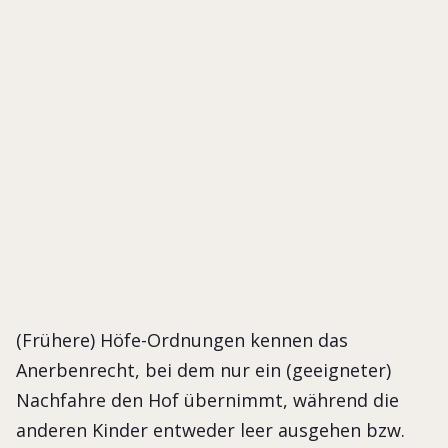
t-
Das Anerbenrecht kommt aus den Höfe-Ordnungen
und gibt einem Nachfahren Vorrang beim Erbe. Dieses
Prinzip wurde auch auf die Vererbung von
Unternehmen angewendet.
(Frühere) Höfe-Ordnungen kennen das
Anerbenrecht, bei dem nur ein (geeigneter)
Nachfahre den Hof übernimmt, während die
anderen Kinder entweder leer ausgehen bzw.