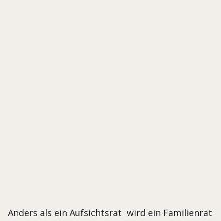
Anders als ein Aufsichtsrat wird ein Familienrat
freiwillig installiert und unterliegt in seiner
Ausgestaltung keinerlei rechtlichen Vorgaben. Er stellt
ein (zusätzliches) Gremium dar, dessen Aufgabe es ist,
sowohl die Geschäftsführung als auch die
Gesellschafter eines Unternehmens zu unterstützen.
Außerdem kann er als Bindeglied zwischen der
Eigentümerfamilie und der Unternehmensleitung
fungieren.
Anders als ein Aufsichtsrat wird ein Familienrat