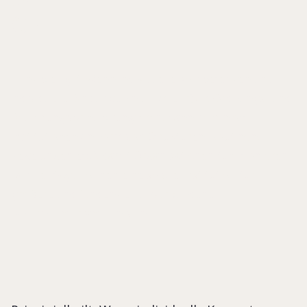
e-
Prinzipiell gilt: Wenn individuelle Kompetenzen und
individuelle Bindungen nicht (mehr) als Ordnungs- und
Beziehungsprinzip fungieren, dann helfen oft
Institutionen (in Form von Strukturen, Routinen,
Regelungen etc.), damit Organisationen funktionieren.
Familientage können eine solche Institution für
größere und tendenziell unverbundene
Unternehmerfamilien sein.