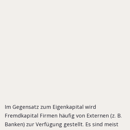
l-
Im Gegensatz zum Eigenkapital wird Fremdkapital
Firmen häufig von Externen (z. B. Banken) zur
Verfügung gestellt. Es sind meist nicht haftende
Verbindlichkeiten mit genauen Tilgungsplänen und
Rückzahlungszeitpunkten.
Im Gegensatz zum Eigenkapital wird
Fremdkapital Firmen häufig von Externen (z. B.
Banken) zur Verfügung gestellt. Es sind meist