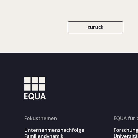
zurück
Fokusthemen
EQUA für 
Unternehmensnachfolge
Forschun
Familiendynamik
Universit