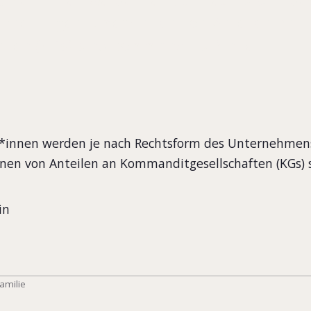
ichnet. Eigentümer*innen von Anteilen an
ten (KGs) sind Kommanditist*innen.
nnen werden je nach Rechtsform des Unternehmens
nen von Anteilen an Kommanditgesellschaften (KGs) 
in
amilie