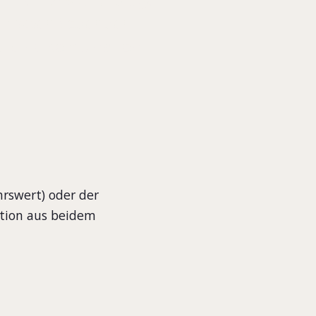
hrswert) oder der
w. eine Kombination
rswert) oder der
ation aus beidem