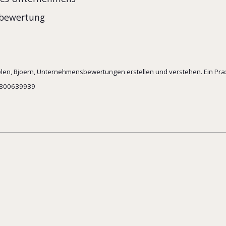
sbewertung
ielen, Bjoern, Unternehmensbewertungen erstellen und verstehen. Ein Prax
3-800639939