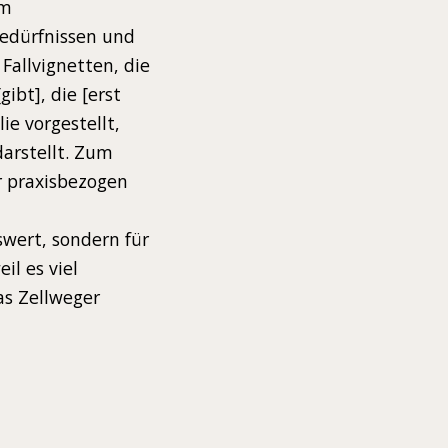
um
bedürfnissen und
Fallvignetten, die
ibt], die [erst
e vorgestellt,
arstellt. Zum
r praxisbezogen
nswert, sondern für
il es viel
as Zellweger