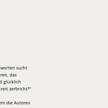
tworten sucht:
eren, das
d glücklich
eit zerbricht?"
dem die Autoren