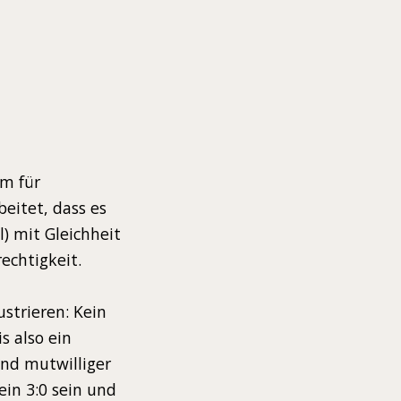
em für
eitet, dass es
l) mit Gleichheit
echtigkeit.
strieren: Kein
s also ein
und mutwilliger
in 3:0 sein und