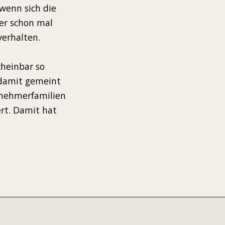
 wenn sich die
fer schon mal
verhalten.
cheinbar so
 damit gemeint
ernehmerfamilien
rt. Damit hat