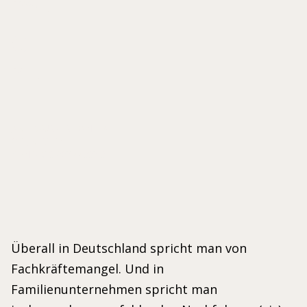
m-
e-
n-
JÄKEL-WURZER, DANIELA
OTT, KERSTIN
ISBN 978-3-662-44332-3
Überall in Deutschland spricht man von
Fachkräftemangel. Und in
Familienunternehmen spricht man