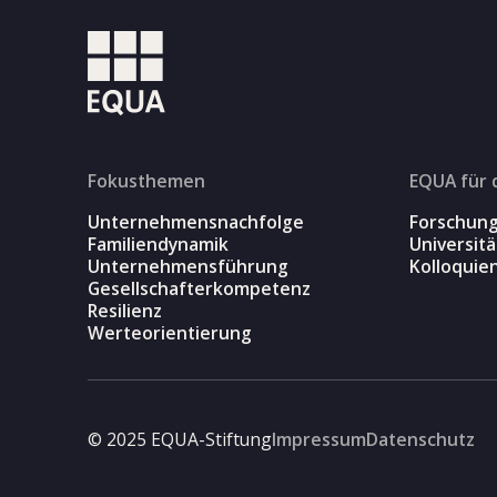
Fokusthemen
EQUA für 
Unternehmensnachfolge
Forschun
Familiendynamik
Universit
Unternehmensführung
Kolloquie
Gesellschafterkompetenz
Resilienz
Werteorientierung
© 2025 EQUA-Stiftung
Impressum
Datenschutz