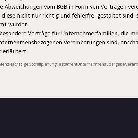
le Abweichungen vom BGB in Form von Verträgen vere
 diese nicht nur richtig und fehlerfrei gestaltet sind
mt wurden.
sbesondere Verträge für Unternehmerfamilien, die m
unternehmensbezogenen Vereinbarungen sind, anscha
r erläutert.
etenz
Nachfolge
Notfallplanung
Testament
Unternehmensübergabe
Verant