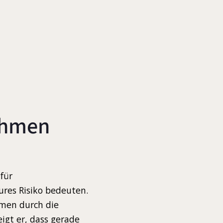
nehmen
für
res Risiko bedeuten.
men durch die
igt er, dass gerade