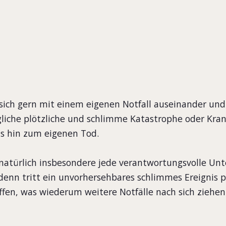
danken an eine mögliche plötzliche und s
er man selbst betroffen ist, bis hin zum ei
 sich gern mit einem eigenen Notfall auseinander un
iche plötzliche und schlimme Katastrophe oder Kran
bis hin zum eigenen Tod.
 natürlich insbesondere jede verantwortungsvolle Un
enn tritt ein unvorhersehbares schlimmes Ereignis plö
offen, was wiederum weitere Notfälle nach sich ziehen