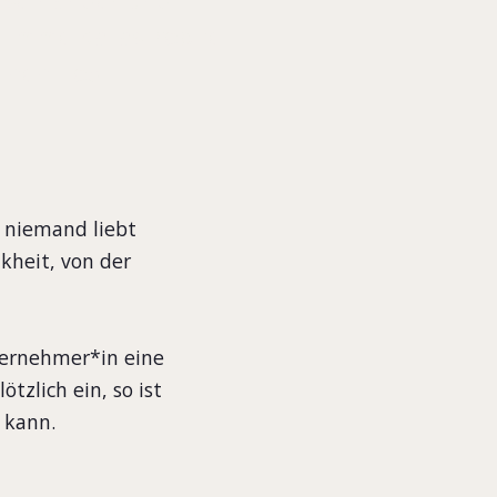
chlimme Katastrophe
genen Tod.
d niemand liebt
kheit, von der
ternehmer*in eine
tzlich ein, so ist
 kann.