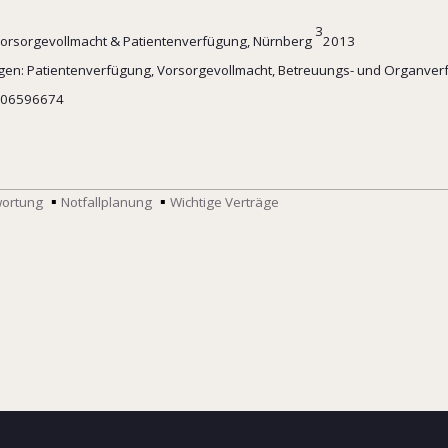
3
Vorsorgevollmacht & Patientenverfügung, Nürnberg
2013
gen: Patientenverfügung, Vorsorgevollmacht, Betreuungs- und Organverf
3406596674
wortung
Notfallplanung
Wichtige Verträge