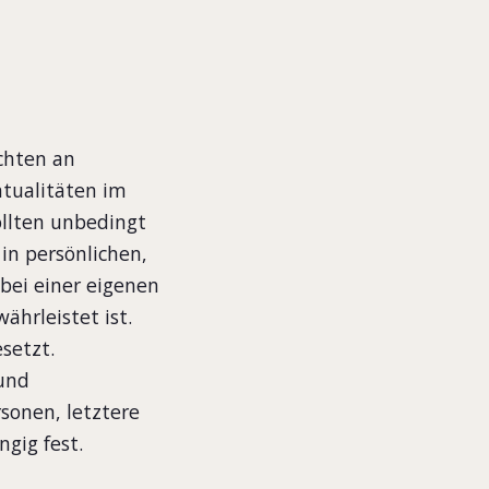
chten an
ntualitäten im
ollten unbedingt
in persönlichen,
ei einer eigenen
ährleistet ist.
setzt.
und
sonen, letztere
gig fest.